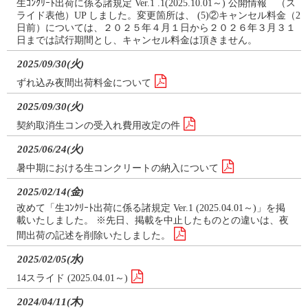
生ｺﾝｸﾘｰﾄ出荷に係る諸規定 Ver.1 .1(2025.10.01～) 公開情報 （ス
ライド表他）UP しました。変更箇所は、 (5)②キャンセル料金（2
日前）については、２０２５年４月１日から２０２６年３月３１
日までは試行期間とし、キャンセル料金は頂きません。
2025/09/30(火)
ずれ込み夜間出荷料金について
2025/09/30(火)
契約取消生コンの受入れ費用改定の件
2025/06/24(火)
暑中期における生コンクリートの納入について
2025/02/14(金)
改めて「生ｺﾝｸﾘｰﾄ出荷に係る諸規定 Ver.1 (2025.04.01～)」を掲
載いたしました。 ※先日、掲載を中止したものとの違いは、夜
間出荷の記述を削除いたしました。
2025/02/05(水)
14スライド (2025.04.01～)
2024/04/11(木)